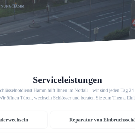
FNUNG HAMM
Serviceleistungen
chlüsselnotdienst Hamm hilft Ihnen im Notfall – wir sind jeden Tag 24
 Wir öffnen Türen, wechseln Schlösser und beraten Sie zum Thema Ein
nderwechseln
Reparatur von Einbruchssch