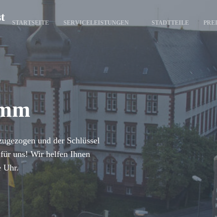
t
STARTSEITE
SERVICELEISTUNGEN
STADTTEILE
PRE
amm
zugezogen und der Schlüssel
für uns! Wir helfen Ihnen
e Uhr.