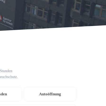
 Stunden
bruchschutz.
äden
Autoöffnung